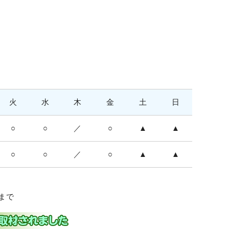
火
水
木
金
土
日
○
○
／
○
▲
▲
○
○
／
○
▲
▲
0まで